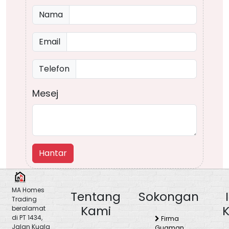
Nama
Nama
Email
Email
Phone
Telefon
Mesej
Hantar
MA Homes
Tentang
Sokongan
Trading
Kami
beralamat
di PT 1434,
Firma
Jalan Kuala
Guaman