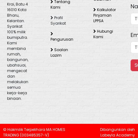
Tentang
Krai, Batu 4
N
Kami
Kalkulator
16010 Kota
Pinjaman
Bharu,
Profil
LPPSA
Kelantan.
Syarikat
Syarikat
Hubungi
100% milik
Em
Kami
bumiputra.
Pengurusan
Kami
membina
Soalan
rumah,
Lazim
bangunan,
ubahsuai,
mengecat
dan
melakukan
semua
kerja-kerja
binaan.
© Hakmilik Terpelihara MA HOMES
Dibangunkan oleh
TRADING (003485357-V)
Labeyla Academy